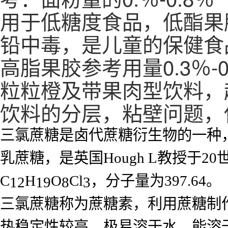
用于低糖度食品，低酯果
铅中毒，是儿童的保健食
高脂果胶参考用量0.3％-0
粒粒橙及带果肉型饮料，
饮料的分层，粘壁问题，
三氯蔗糖是卤代蔗糖衍生物的一种，又称“超
乳蔗糖，是英国Hough L教授于
C
H
O
Cl
，分子量为397.64。
12
19
8
3
三氯蔗糖称为蔗糖素，利用蔗糖制
热稳定性较高，极易溶于水，能溶