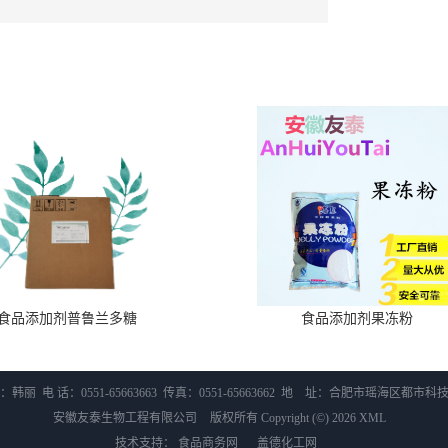
食品添加剂普鲁兰多糖
食品添加剂果冻粉
韩丽 电 话：0551-65663663 传真：0551-65663662 地 址：合肥市瑶海区都市
安徽友泰生物工程有限公司
版权所有 Copyright (©) 2026
XML
技术支持：
食品商务网
盖德化工网