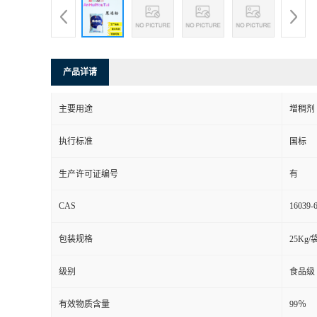
产品详请
主要用途
增稠剂
执行标准
国标
生产许可证编号
有
CAS
16039-
包装规格
25Kg/
级别
食品级
有效物质含量
99％