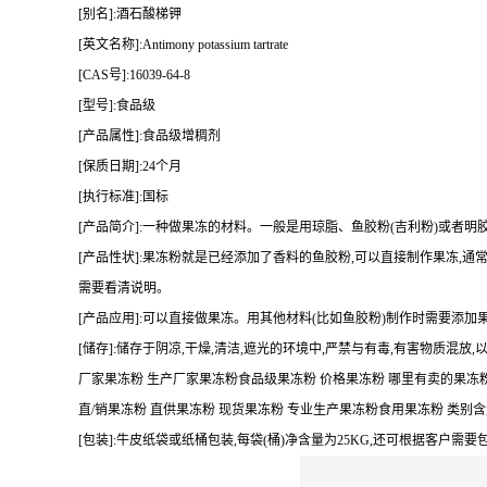
[别名]:酒石酸梯钾
[英文名称]:Antimony potassium tartrate
[CAS号]:16039-64-8
[型号]:食品级
[产品属性]:食品级增稠剂
[保质日期]:24个月
[执行标准]:国标
[产品简介]:一种做果冻的材料。一般是用琼脂、鱼胶粉(吉利粉)或者
[产品性状]:果冻粉就是已经添加了香料的鱼胶粉,可以直接制作果冻,通
需要看清说明。
[产品应用]:可以直接做果冻。用其他材料(比如鱼胶粉)制作时需要添
[储存]:储存于阴凉,干燥,清洁,遮光的环境中,严禁与有毒,有害物质混放,
厂家果冻粉 生产厂家果冻粉食品级果冻粉 价格果冻粉 哪里有卖的果冻粉
直/销果冻粉 直供果冻粉 现货果冻粉 专业生产果冻粉食用果冻粉 类别
[包装]:牛皮纸袋或纸桶包装,每袋(桶)净含量为25KG,还可根据客户需要