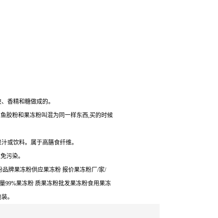
明胶、香精和糖做成的。
常鱼胶粉和果冻粉叫混为同一样东西,买的时候
加果汁或饮料。属于高膳食纤维。
以免污染。
品牌果冻粉供应果冻粉 报价果冻粉厂/家/
含量99%果冻粉 质果冻粉批发果冻粉食用果冻
包装。