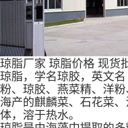
琼脂
厂家
琼脂
价格
现货
琼脂，学名琼胶，英文名（ag
粉、琼胶、燕菜精、洋粉
海产的麒麟菜、石花菜、
体，溶于热水。
琼脂是由海藻中提取的多