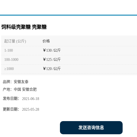
饲料级壳聚糖 壳聚糖
起订量 (公斤)
价格
1-100
￥
130 /公斤
100-1000
￥
125 /公斤
≥1000
￥
120 /公斤
品牌：
安徽友泰
产地：
中国 安徽合肥
发布日期：
2021-06-18
更新日期：
2025-05-28
发送咨询信息