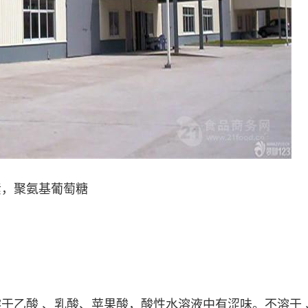
素，聚氨基葡萄糖
乙酸 、乳酸、苹果酸，酸性水溶液中有涩味。不溶于 、 