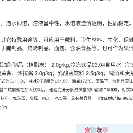
末。遇水即溶，溶液呈中性，水溶液澄清透明，性质稳定
、其它特殊用途等，可应用于敷料、卫生材料、生化、保
用于腌制品、焙烤制品、面包、含油食品等。也可作为果
脂制品（植脂末） 2.0g/kg;冷冻饮品03.04食用冰（除外）
蛋黄酱、沙拉酱 2.0g/kg；乳酸菌饮料 2.5g/kg；啤酒和麦芽饮
分子式为C
H
O
，
为134.09，沸点172℃，室温下，为稍
相对分子质量
4
6
5
基二碳酸盐在加入饮料后，迅速完全分解成微量的甲醇和
，对饮
二氧化碳
材料，如玻璃、金属、PET、PVC等，具有兼容性。《
食品添加剂使用标准
/kg