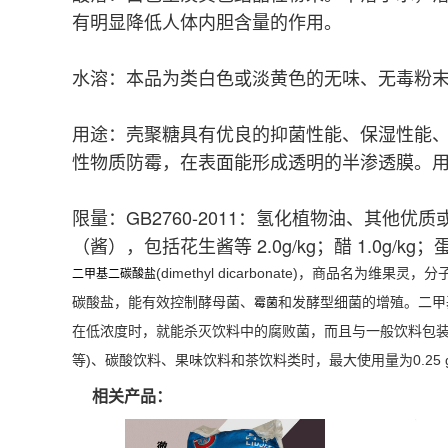
有明显降低人体内胆含量的作用。
水溶：本品为类白色或淡黄色的无味、无毒粉
用途：壳聚糖具有优良的抑菌性能、保湿性能
性物质防霉，在表面能形成透明的半渗透膜。
限量：GB2760-2011：氢化植物油、其他优质或油
（酱），包括花生酱等 2.0g/kg；醋 1.0g/kg；
(dimethyl dicarbonate)，商品名为维果灵，
二甲基二碳酸盐
碳酸盐，能有效控制酵母菌、
和发酵型细菌的增殖。二甲
霉菌
在低浓度时，就能杀灭饮料中的腐败菌，而且与一般饮料包装
等)、碳酸饮料、果味饮料和茶饮料类时，最大使用量为0.25 g
相关产品：