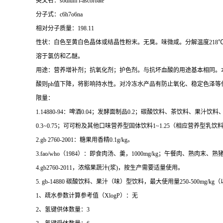
英文名：sodium l-ascorbate
分子式：c6h7o6na
相对分子质量：198.11
性状：白色至黄白色晶体或结晶性粉末。无臭。味微咸。分解温度218℃ 。2
溶于氯仿和乙醚。
用途：营养增补剂；抗氧化剂；护色剂。与抗坏血酸的用途基本相同。本
酸则ph值下降，将影响持水性。对冷冻水产品有防止氧化、稳定色泽等
限量：
1.14880-94：啤酒0.04；发酵面制品0.2；碳酸饮料、茶饮料、果汁饮料、
0.3~0.75；可可粉及其他口味营养型固体饮料1~1.25（相应营养型
2.gb 2760-2001：糖果用香精0.1g/kg。
3.fao/who（1984）：即食肉汤、羹，1000mg/kg；午餐肉、
4.gb2760-2011，浓缩果蔬汁(浆)，按生产需要适量使用。
5. gb-14880 碳酸饮料、果汁（味）型饮料，最大使用量250-500mg/
1、疏水参数计算参考值（XlogP）：无
2、氢键供体数量：3