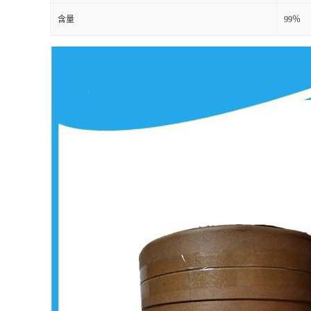
含量
99％