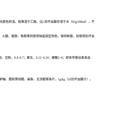
颜色转浅。极难溶于乙醇。比l-异坏血酸亦溶于水（62g/100ml），不
血酸。火腿、香肠、鱼糕等则使用钠盐固定肉色，保持鲜度。如使用抗坏血
、豆粉，0.4~0.7；果冻，0.12~0.24；硬糖2~6；即食早餐谷类食品
，速冻鲈鲉、鳕和黑线鳕、扁鱼、无须鳕等鱼片，1g/kg（以抗坏血酸计）。