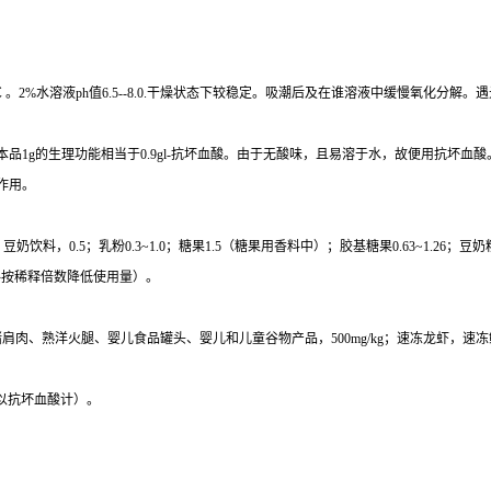
%水溶液ph值6.5--8.0.干燥状态下较稳定。吸潮后及在谁溶液中缓慢氧化分解。遇光
品1g的生理功能相当于0.9gl-抗坏血酸。由于无酸味，且易溶于水，故便用抗坏
作用。
豆奶饮料，0.5；乳粉0.3~1.0；糖果1.5（糖果用香料中）；胶基糖果0.63~1.26；豆奶粉
乳饮料按稀释倍数降低使用量）。
熟肉末、熟猪肩肉、熟洋火腿、婴儿食品罐头、婴儿和儿童谷物产品，500mg/kg；速冻龙虾
kg（以抗坏血酸计）。