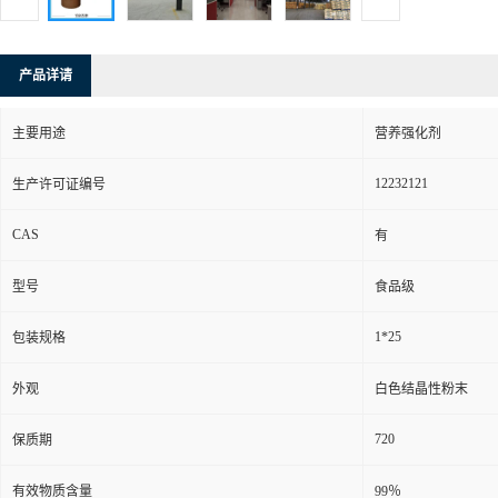
产品详请
主要用途
营养强化剂
12232121
生产许可证编号
CAS
有
型号
食品级
1*25
包装规格
外观
白色结晶性粉末
720
保质期
有效物质含量
99％