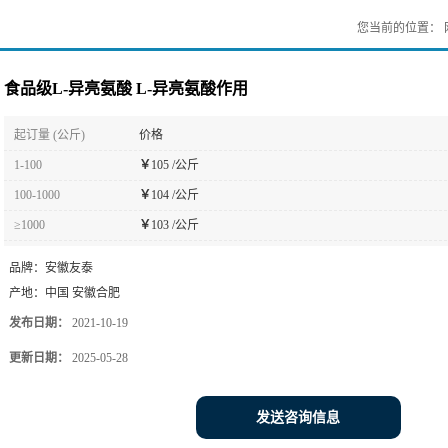
您当前的位置：
食品级L-异亮氨酸 L-异亮氨酸作用
起订量 (公斤)
价格
1-100
￥
105 /公斤
100-1000
￥
104 /公斤
≥1000
￥
103 /公斤
品牌：
安徽友泰
产地：
中国 安徽合肥
发布日期：
2021-10-19
更新日期：
2025-05-28
发送咨询信息