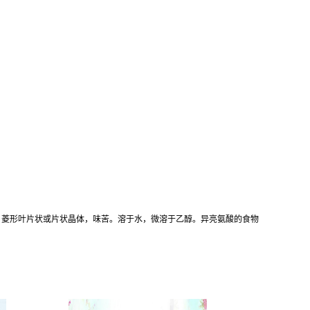
于乙醇。菱形叶片状或片状晶体，味苦。溶于水，微溶于乙醇。异亮氨酸的食物