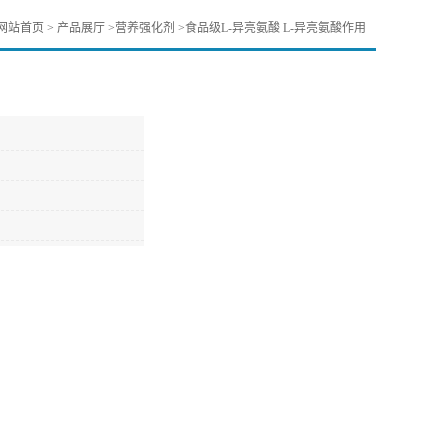
网站首页
>
产品展厅
>
营养强化剂
>
食品级L-异亮氨酸 L-异亮氨酸作用