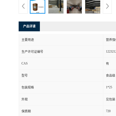
产品详请
主要用途
营养强
122321
生产许可证编号
CAS
有
型号
食品级
1*25
包装规格
外观
见包装
720
保质期