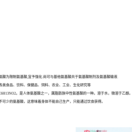
亮氨酸为限制氨基酸,宜予强化.尚可与基他氨基酸共于氨基酸制剂及氨基酸输液.
各类食品、饮料、保健品、饲料、农业、工业、生化研究等
学式为C6H13NO2。是人体氨基酸之一，属脂肪族中性氨基酸的一种。溶于水，微溶
不可少的氨基酸，这意味着身体不能自己生产，只能通过饮食获得。