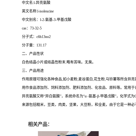
中文名:l-异亮氨酸
英文名称:l-isoleucine
中文别名：l-2-氨基-3-甲基戊酸
cas：73-32-5
分子式：c6h13no2
分子量：131.17
二、产品性状
白色结晶小片或结晶性粉末.略有苦味。无臭。
三、产品用途
作用原理可强化各种食品,如小麦粉,麦谷蛋白,花生粉,马铃薯等所含异
用作食品添加剂、饲料添加剂、肥料添加剂、化妆品、原料等。常用于
异亮氨酸又称“异白氨酸”，系统命名为“α -氨基-β-甲基戊酸”，化
来源包括糙米，豆类，肉类，坚果，大豆粉，和全麦。由于它是一种必
相关产品：