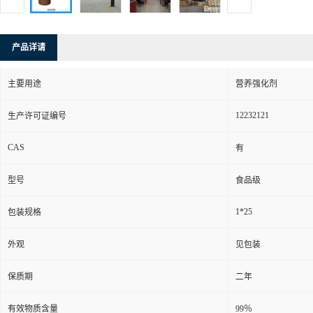
产品详请
主要用途
营养强化剂
12232121
生产许可证编号
CAS
有
型号
食品级
1*25
包装规格
外观
见包装
保质期
二年
有效物质含量
99％