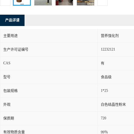
产品详请
主要用途
营养强化剂
12232121
生产许可证编号
CAS
有
型号
食品级
1*25
包装规格
外观
白色结晶性粉末
720
保质期
有效物质含量
99％