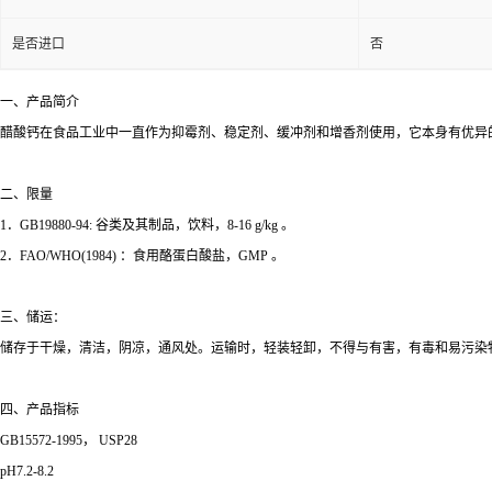
是否进口
否
一、产品简介
醋酸钙在食品工业中一直作为抑霉剂、稳定剂、缓冲剂和增香剂使用，它本身有优异的
二、限量
1．GB19880-94: 谷类及其制品，饮料，8-16 g/kg 。
2．FAO/WHO(1984) ：食用酪蛋白酸盐，GMP 。
三、储运：
储存于干燥，清洁，阴凉，通风处。运输时，轻装轻卸，不得与有害，有毒和易污染
四、产品指标
GB15572-1995， USP28
pH7.2-8.2