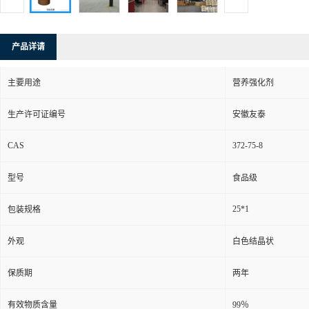
产品详请
主要用途
营养强化剂
生产许可证编号
安徽友泰
CAS
372-75-8
型号
食品级
25*1
包装规格
外观
白色结晶状
保质期
两年
有效物质含量
99％