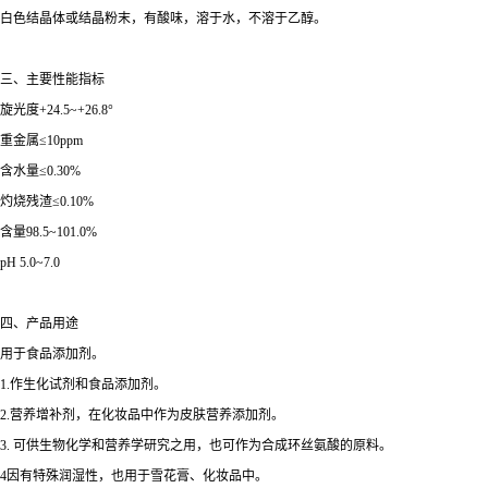
白色结晶体或结晶粉末，有酸味，溶于水，不溶于乙醇。
三、主要性能指标
旋光度+24.5~+26.8°
重金属≤10ppm
含水量≤0.30%
灼烧残渣≤0.10%
含量98.5~101.0%
pH 5.0~7.0
四、产品用途
用于食品添加剂。
1.作生化试剂和食品添加剂。
2.营养增补剂，在化妆品中作为皮肤营养添加剂。
3. 可供生物化学和营养学研究之用，也可作为合成环丝氨酸的原料。
4因有特殊润湿性，也用于雪花膏、化妆品中。