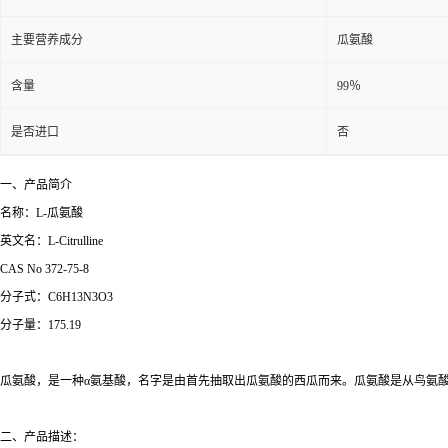
主要营养成分
瓜氨酸
含量
99％
是否进口
否
一、产品简介
名称：L-瓜氨酸
英文名：L-Citrulline
CAS No 372-75-8
分子式：C6H13N3O3
分子量：175.19
瓜氨酸，是一种α氨基酸，名字是由首先抽取出瓜氨酸的西瓜而来。瓜氨酸是从鸟氨酸及
二、产品描述：