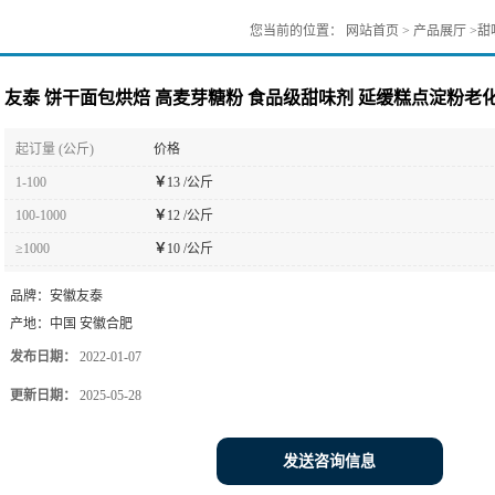
您当前的位置：
网站首页
>
产品展厅
>
甜
友泰 饼干面包烘焙 高麦芽糖粉 食品级甜味剂 延缓糕点淀粉老
起订量 (公斤)
价格
1-100
￥
13 /公斤
100-1000
￥
12 /公斤
≥1000
￥
10 /公斤
品牌：
安徽友泰
产地：
中国 安徽合肥
发布日期：
2022-01-07
更新日期：
2025-05-28
发送咨询信息