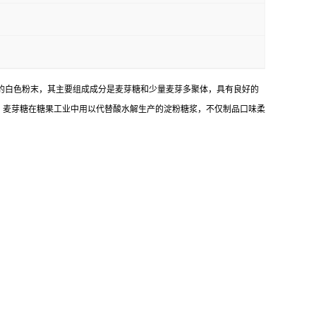
燥而成的白色粉末，其主要组成成分是麦芽糖和少量麦芽多聚体，具有良好的
。麦芽糖在糖果工业中用以代替酸水解生产的淀粉糖浆，不仅制品口味柔