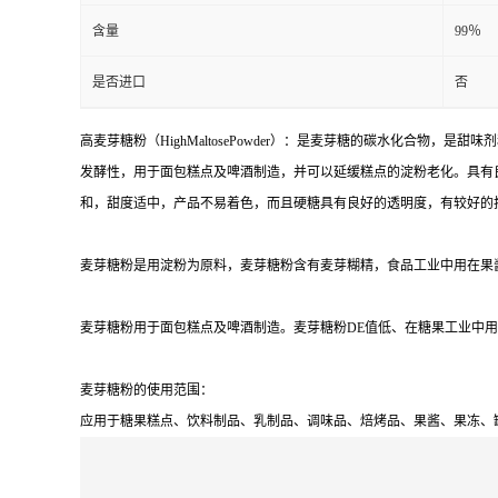
含量
99％
是否进口
否
高麦芽糖粉（HighMaltosePowder）：是麦芽糖的碳水化合
发酵性，用于面包糕点及啤酒制造，并可以延缓糕点的淀粉老化。具有
和，甜度适中，产品不易着色，而且硬糖具有良好的透明度，有较好的
麦芽糖粉是用淀粉为原料，麦芽糖粉含有麦芽糊精，食品工业中用在果
麦芽糖粉用于面包糕点及啤酒制造。麦芽糖粉DE值低、在糖果工业中用
麦芽糖粉的使用范围：
应用于糖果糕点、饮料制品、乳制品、调味品、焙烤品、果酱、果冻、