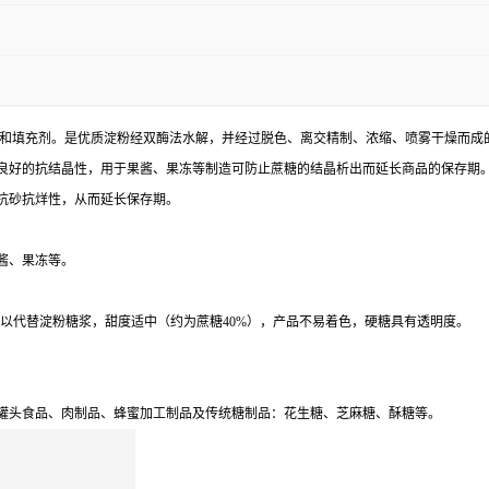
物，是甜味剂和填充剂。是优质淀粉经双酶法水解，并经过脱色、离交精制、浓缩、喷雾干
良好的抗结晶性，用于果酱、果冻等制造可防止蔗糖的结晶析出而延长商品的保存期
抗砂抗烊性，从而延长保存期。
酱、果冻等。
以代替淀粉糖浆，甜度适中（约为蔗糖40%），产品不易着色，硬糖具有透明度。
罐头食品、肉制品、蜂蜜加工制品及传统糖制品：花生糖、芝麻糖、酥糖等。