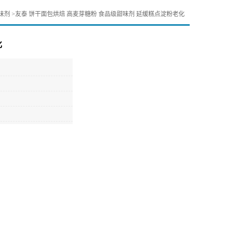
味剂
>
友泰 饼干面包烘焙 高麦芽糖粉 食品级甜味剂 延缓糕点淀粉老化
化