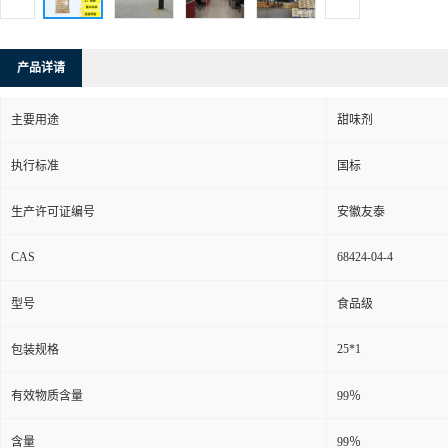
产品详请
主要用途
甜味剂
执行标准
国标
生产许可证编号
安徽友泰
CAS
68424-04-4
型号
食品级
25*1
包装规格
有效物质含量
99％
含量
99％