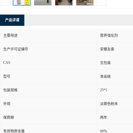
产品详请
主要用途
营养强化剂
生产许可证编号
安徽友泰
CAS
见包装
型号
食品级
25*1
包装规格
外观
淡黄色粉末
保质期
两年
有效物质含量
99％