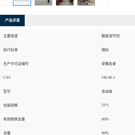
产品详请
主要用途
酸度调节剂
执行标准
国标
生产许可证编号
安徽友泰
CAS
546-46-3
型号
食品级
25*1
包装规格
有效物质含量
99％
含量
99％