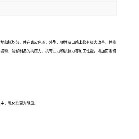
质地细腻均匀，并在表皮色泽、外型、弹性及口感上都有极大改善。并能
谷朊粉，能够制品的抗压力、抗弯曲力和抗拉力等加工性能，增加面条韧
品中，乳化性更为明显。