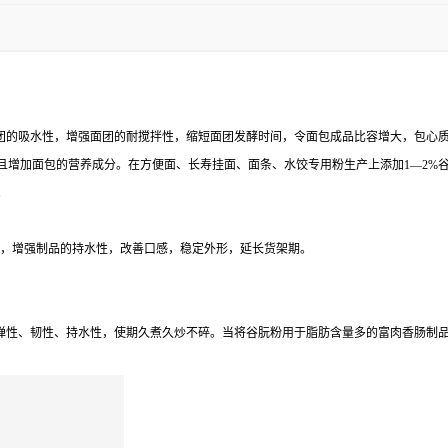
面团的吸水性，增强面团的耐搅拌性，缩短面团发酵时间，令面包成品比容增大，包心
且增加面包的营养成分。在方便面、长寿挂面、面条、水饺专用粉生产上添加1—2%
。
率，增强制品的持水性，改善口感，稳定外形，延长货架期。
品弹性、韧性、持水性，使期久煮久炒不碎。当将谷朊粉用于脂肪含量多的富肉香肠制