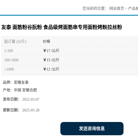
您当前的位置：
网站首页
>
产品
友泰 面筋粉谷朊粉 食品级烤面筋串专用面粉烤麸拉丝粉
起订量 (公斤)
价格
1-100
￥
17 /公斤
100-1000
￥
15 /公斤
≥1000
￥
12 /公斤
品牌：
安徽友泰
产地：
中国 安徽合肥
发布日期：
2022-03-07
更新日期：
2025-05-28
发送咨询信息