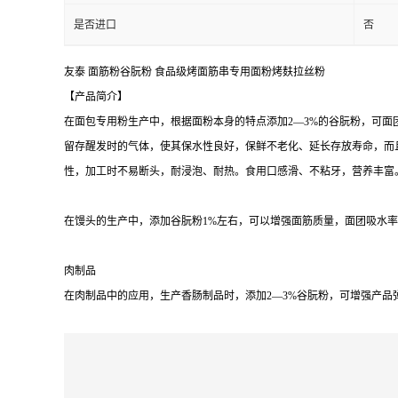
是否进口
否
友泰 面筋粉谷朊粉 食品级烤面筋串专用面粉烤麸拉丝粉
【产品简介】
在面包专用粉生产中，根据面粉本身的特点添加2—3%的谷朊粉，可
留存醒发时的气体，使其保水性良好，保鲜不老化、延长存放寿命，而
性，加工时不易断头，耐浸泡、耐热。食用口感滑、不粘牙，营养丰富
在馒头的生产中，添加谷朊粉1%左右，可以增强面筋质量，面团吸水
肉制品
在肉制品中的应用，生产香肠制品时，添加2—3%谷朊粉，可增强产