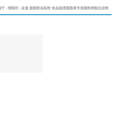
展厅
>
增稠剂
>
友泰 面筋粉谷朊粉 食品级烤面筋串专用面粉烤麸拉丝粉