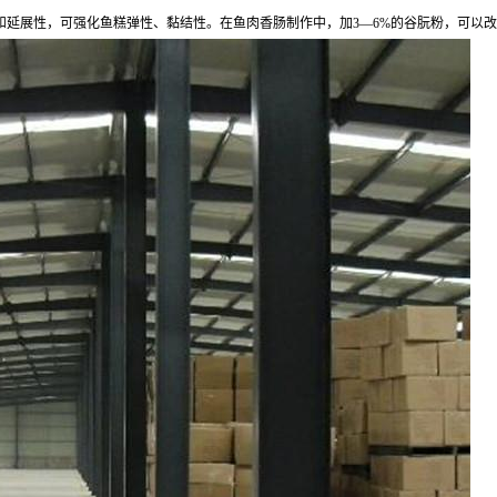
和延展性，可强化鱼糕弹性、黏结性。在鱼肉香肠制作中，加3—6%的谷朊粉，可以