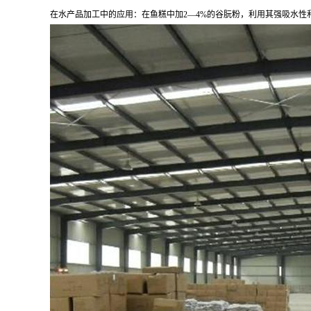
在水产品加工中的应用：在鱼糕中加2—4%的谷朊粉，利用其强吸水性