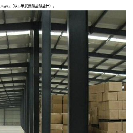
为0.6g/kg（以L-半胱氨酸盐酸盐计）。