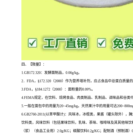
四、【限量】：
1.GB172.320：发酵面制品，0.06g/kg。
2．FDA，§172.320（2000）作为营养增补剂，应占食品中总蛋白质量的
3.FDA，§184.1272（2000）：面粉量的0.09%。
4.FEMA规定，在饮料、焙烤食品、肉类制品、乳制品、调味品和谷类中的限
5.一般在面包中的用量为20~45mg/kg。天然果汁中的用量可达200~800mg
6.GB2760-2011(以苯甲酸计)：风味冰，冰棍类，果酱（罐头除
饮料类，风味饮料（包括果味饮料，乳味、茶味、咖啡味及其其他味饮料），茶、咖
（浆）（食品工业用）2.0g/KG；碳酸饮料0.2g/KG；配制酒（预制酒）0.