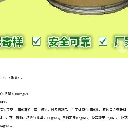
2.3%（质量）。
量为100mg/kg。
/kg。
外），腌渍的蔬菜，调味糖浆，醋，酱油，酱及酱制品，半固体复合调味料，液体复合调味料（不
啡、植物饮料类，1.0g/KG；蜜饯凉果0.5g/KG；胶基糖果1.5g/KG；胶基糖果除
4g/KG。