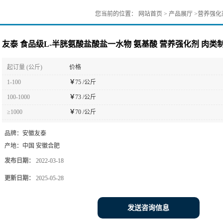
您当前的位置：
网站首页
>
产品展厅
>
营养强化
友泰 食品级L-半胱氨酸盐酸盐一水物 氨基酸 营养强化剂 肉类
起订量 (公斤)
价格
1-100
￥
75 /公斤
100-1000
￥
73 /公斤
≥1000
￥
70 /公斤
品牌：
安徽友泰
产地：
中国 安徽合肥
发布日期：
2022-03-18
更新日期：
2025-05-28
发送咨询信息