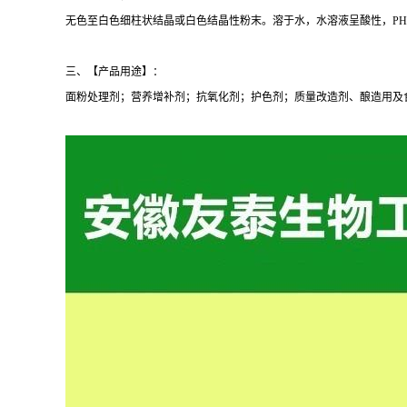
无色至白色细柱状结晶或白色结晶性粉末。溶于水，水溶液呈酸性，PH值在3%
三、【产品用途】：
面粉处理剂；营养增补剂；抗氧化剂；护色剂；质量改造剂、酿造用及