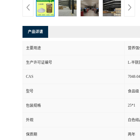
产品详请
主要用途
营养强
生产许可证编号
L-半
CAS
7048-04
型号
食品级
25*1
包装规格
外观
白色结
保质期
两年