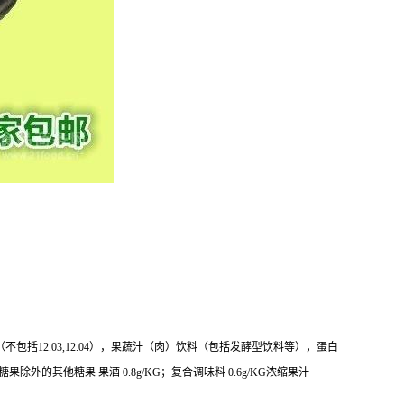
包括12.03,12.04），果蔬汁（肉）饮料（包括发酵型饮料等），蛋白
外的其他糖果 果酒 0.8g/KG；复合调味料 0.6g/KG浓缩果汁