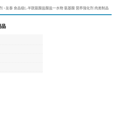
剂
>
友泰 食品级L-半胱氨酸盐酸盐一水物 氨基酸 营养强化剂 肉类制品
制品