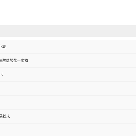
化剂
胱氨酸盐酸盐一水物
-6
晶粉末