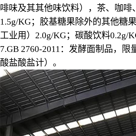
啡味及其其他味饮料），茶、咖啡、植物
1.5g/KG；胶基糖果除外的其他糖果 
工业用）2.0g/KG；碳酸饮料0.2g
7.GB 2760-2011：发酵面制品，
酸盐酸盐计）。