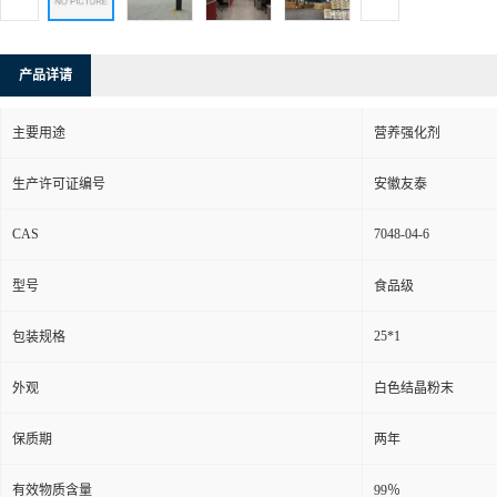
产品详请
主要用途
营养强化剂
生产许可证编号
安徽友泰
CAS
7048-04-6
型号
食品级
25*1
包装规格
外观
白色结晶粉末
保质期
两年
有效物质含量
99％