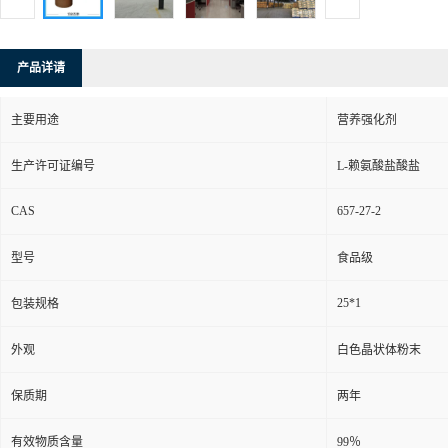
产品详请
主要用途
营养强化剂
生产许可证编号
L-赖氨酸盐酸盐
CAS
657-27-2
型号
食品级
25*1
包装规格
外观
白色晶状体粉末
保质期
两年
有效物质含量
99％