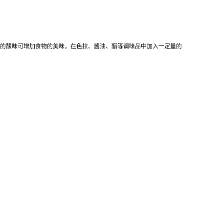
特的酸味可增加食物的美味，在色拉、酱油、醋等调味品中加入一定量的