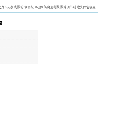
化剂
>
友泰 乳酸粉 食品级80液体 防腐剂乳酸 酸味调节剂 罐头面包糕点
点