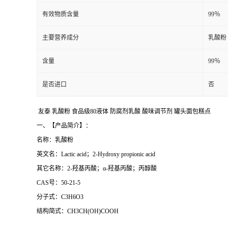
有效物质含量
99％
主要营养成分
乳酸粉
含量
99％
是否进口
否
友泰 乳酸粉 食品级80液体 防腐剂乳酸 酸味调节剂 罐头面包糕点
一、【产品简介】：
名称：乳酸粉
英文名：Lactic acid；2-Hydroxy propionic acid
其它名称：2-羟基丙酸；α-羟基丙酸；丙醇酸
CAS号：50-21-5
分子式：C3H6O3
结构简式：CH3CH(OH)COOH