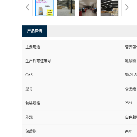
产品详请
主要用途
营养强
生产许可证编号
乳酸粉
CAS
50-21-5
型号
食品级
25*1
包装规格
外观
白色颗
保质期
两年