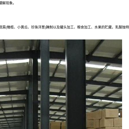
潮解现象。
蔬菜(橄榄、小黄瓜、珍珠洋葱)腌制以及罐头加工、粮食加工、水果的贮藏，乳酸独
。