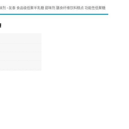
味剂
>
友泰 食品级低聚半乳糖 甜味剂 膳食纤维饮料糕点 功能性低聚糖
糖