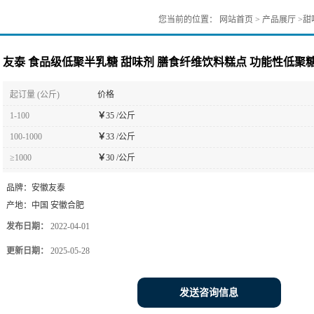
您当前的位置：
网站首页
>
产品展厅
>
甜
友泰 食品级低聚半乳糖 甜味剂 膳食纤维饮料糕点 功能性低聚
起订量 (公斤)
价格
1-100
￥
35 /公斤
100-1000
￥
33 /公斤
≥1000
￥
30 /公斤
品牌：
安徽友泰
产地：
中国 安徽合肥
发布日期：
2022-04-01
更新日期：
2025-05-28
发送咨询信息