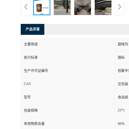
产品详请
主要用途
甜味剂
执行标准
国标
生产许可证编号
低聚半
CAS
见包装
型号
食品级
25*1
包装规格
有效物质含量
99％