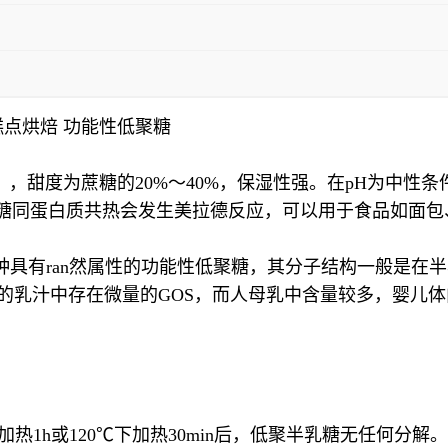
糕点烘焙 功能性低聚糖
/g），甜度为蔗糖的20%～40%，保湿性强。在pH为中性条
半乳糖同蛋白质共热会发生美拉德反应，可以用于食品如面
es，GOS)是一种具有ran然属性的功能性低聚糖，其分子结构一
)。在自然界中，动物的乳汁中存在微量的GOS，而人母乳中含量较
加热1h或120℃下加热30min后，低聚半乳糖无任何