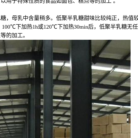
以用于特殊性质的食品如面包、糕点等的加工 。
，母乳中含量稍多。低聚半乳糖甜味比较纯正，热值较低（7
00℃下加热1h或120℃下加热30min后，低聚半乳
点等的加工。