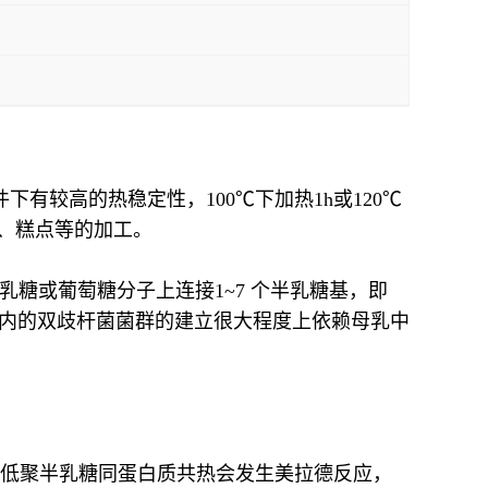
件下有较高的热稳定性，100℃下加热1h或120℃
包、糕点等的加工。
般是在半乳糖或葡萄糖分子上连接1~7 个半乳糖基，即
多，婴儿体内的双歧杆菌菌群的建立很大程度上依赖母乳中
分解。低聚半乳糖同蛋白质共热会发生美拉德反应，