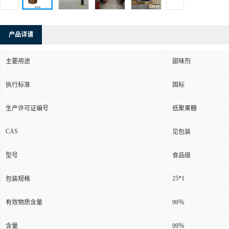
产品详请
主要用途
甜味剂
执行标准
国标
生产许可证编号
低聚果糖
CAS
见包装
型号
食品级
25*1
包装规格
有效物质含量
99％
含量
99％