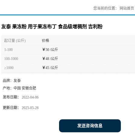
您当前的位置：
网站首页
友泰 果冻粉 用于果冻布丁 食品级增稠剂 吉利粉
起订量 (公斤)
价格
1-100
￥
50 /公斤
100-1000
￥
48 /公斤
≥1000
￥
45 /公斤
品牌：
友泰
产地：
中国 安徽合肥
发布日期：
2022-04-06
更新日期：
2025-05-28
发送咨询信息