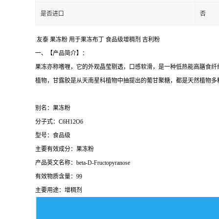
是否进口
否
友泰 果冻粉 用于果冻布丁 食品级增稠剂 吉利粉
一、【产品简介】：
果冻亦称嗜喱，它的外观晶莹剔透，口感软滑，是一种低热能高膳食纤
植物，甘露胶是从天南星科植物中抽提出的葡甘聚糖，都是天然植物多
别名：果冻粉
分子式：C6H12O6
型号：食品级
主要有效成分：果冻粉
产品英文名称：beta-D-Fructopyranose
有效物质含量：99
主要用途：增稠剂