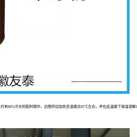
80%冷水的配料锅中，边搅拌边加热至温度达95℃左右，并在此温度下保温溶解10分钟