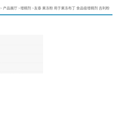
>
产品展厅
>
增稠剂
>
友泰 果冻粉 用于果冻布丁 食品级增稠剂 吉利粉