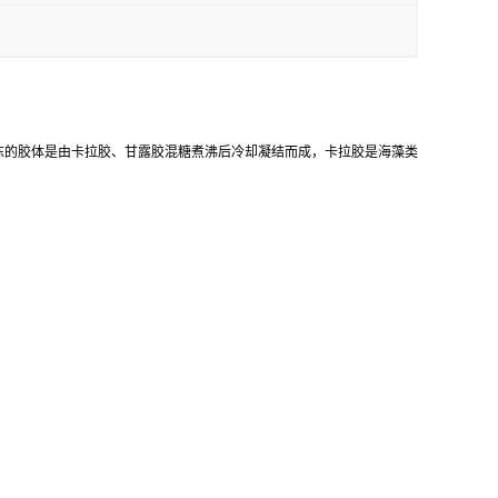
冻的胶体是由卡拉胶、甘露胶混糖煮沸后冷却凝结而成，卡拉胶是海藻类