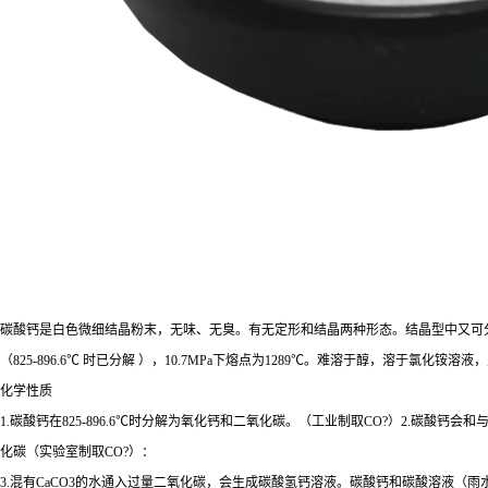
碳酸钙是白色微细结晶粉末，无味、无臭。有无定形和结晶两种形态。结晶型中又可分为斜方
（825-896.6℃ 时已分解 ），10.7MPa下熔点为1289℃。难溶于醇，溶于氯化铵溶
化学性质
1.碳酸钙在825-896.6℃时分解为氧化钙和二氧化碳。（工业制取CO?）2.
化碳（实验室制取CO?）：
3.混有CaCO3的水通入过量二氧化碳，会生成碳酸氢钙溶液。碳酸钙和碳酸溶液（