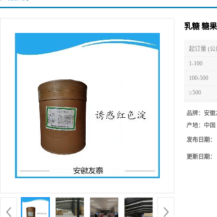
乳糖 糖
起订量 (公
1-100
100-500
≥500
品牌：
安徽
产地：
中国
发布日期：
更新日期：