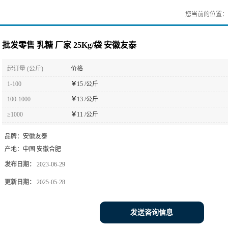
您当前的位置
批发零售 乳糖 厂家 25Kg/袋 安徽友泰
起订量 (公斤)
价格
1-100
￥
15 /公斤
100-1000
￥
13 /公斤
≥1000
￥
11 /公斤
品牌：
安徽友泰
产地：
中国 安徽合肥
发布日期：
2023-06-29
更新日期：
2025-05-28
发送咨询信息