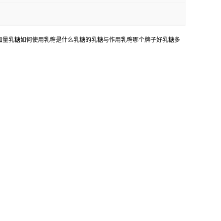
添加量乳糖如何使用乳糖是什么乳糖的乳糖与作用乳糖哪个牌子好乳糖多