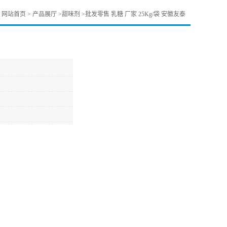
：
网站首页
>
产品展厅
>
甜味剂
>
批发零售 乳糖 厂家 25Kg/袋 安徽友泰