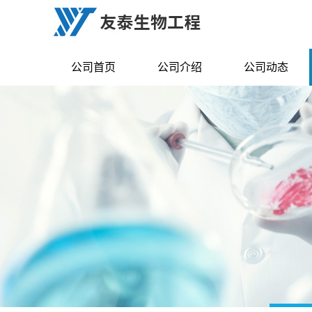
公司首页
公司介绍
公司动态