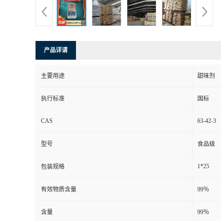
产品详请
主要用途
甜味剂
执行标准
国标
CAS
63-42-3
型号
食品级
1*25
包装规格
有效物质含量
99％
含量
99％