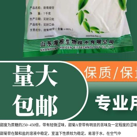
甜度为蔗糖的250~450倍，带有轻微涩味，甜菊A苷带有明显的苦味及一定程度
甜菊苷在酸和盐的溶液中稳定，室温下性质较为稳定。易溶于水，在空气中