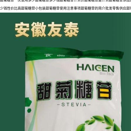
甜菊糖苷一次使用多少甜菊糖苷多少钱甜菊糖苷什么价甜菊糖苷是什么甜菊糖苷添加
少钱性价比高甜菊糖苷小包装甜菊糖苷使用注意事项甜菊糖苷的简介批发零售供应甜