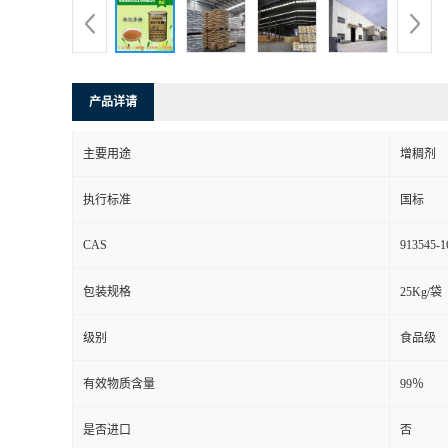
产品详请
主要用途
增稠剂
执行标准
国标
CAS
913545-1
包装规格
25Kg/袋
级别
食品级
有效物质含量
99％
是否进口
否