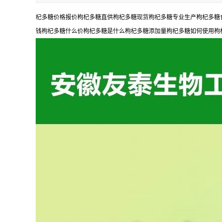
杞多糖价格报价枸杞多糖直供枸杞多糖现货枸杞多糖专业生产枸杞多糖
钱枸杞多糖什么价枸杞多糖是什么枸杞多糖添加量枸杞多糖如何使用枸