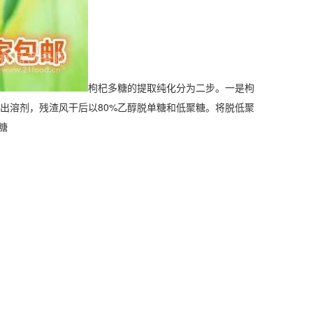
枸杞多糖的提取纯化分为二步。一是枸
出溶剂，残渣风干后以80%乙醇脱单糖和低聚糖。将脱低聚
糖