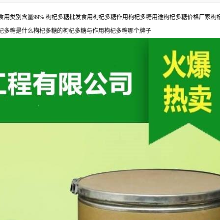
食用类别含量99% 枸杞多糖批发食用枸杞多糖作用枸杞多糖用途枸杞多糖价格厂家
杞多糖是什么枸杞多糖的枸杞多糖与作用枸杞多糖哪个牌子