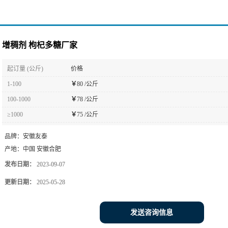
增稠剂 枸杞多糖厂家
起订量 (公斤)
价格
1-100
￥
80 /公斤
100-1000
￥
78 /公斤
≥1000
￥
75 /公斤
品牌：
安徽友泰
产地：
中国 安徽合肥
发布日期：
2023-09-07
更新日期：
2025-05-28
发送咨询信息