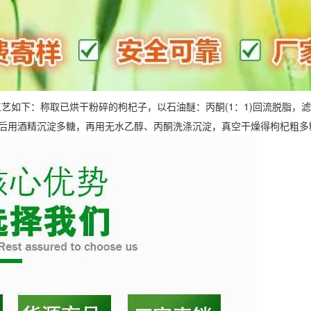
艺如下：称取已烘干粉碎的枸杞子，以石油醚：丙酮(1：1)回流脱脂，滤
浓缩后用酒精沉淀多糖，再用无水乙醇、丙酮洗涤沉淀，真空干燥得枸杞粗多