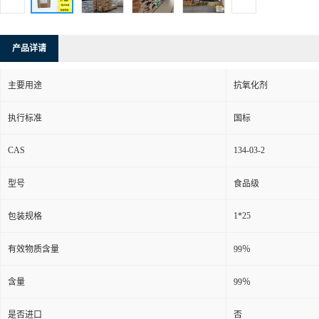
产品详请
主要用途
抗氧化剂
执行标准
国标
CAS
134-03-2
型号
食品级
1*25
包装规格
有效物质含量
99％
含量
99％
是否进口
否