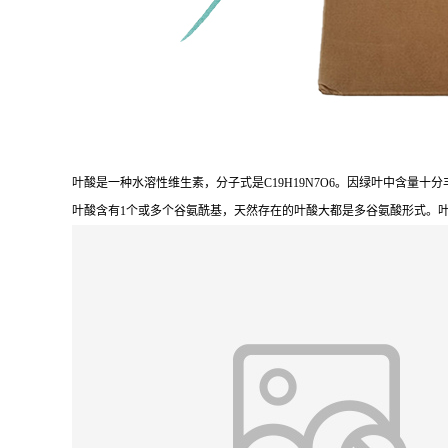
叶酸是一种水溶性维生素，分子式是C19H19N7O6。因绿叶中含
叶酸含有1个或多个谷氨酰基，天然存在的叶酸大都是多谷氨酸形式。