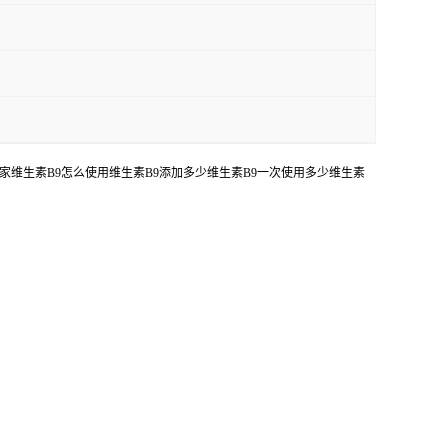
格厂家维生素B9怎么使用维生素B9添加多少维生素B9一次使用多少维生素