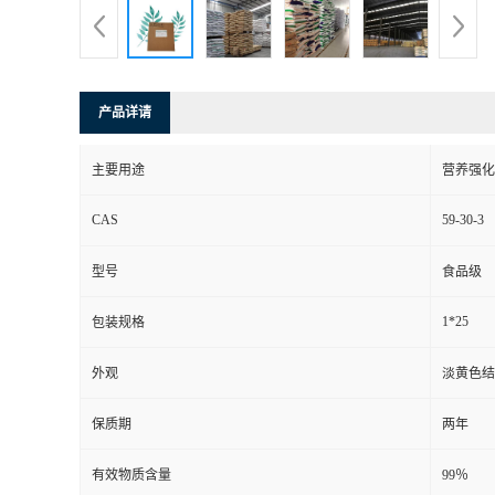
产品详请
主要用途
营养强化
CAS
59-30-3
型号
食品级
1*25
包装规格
外观
淡黄色结
保质期
两年
有效物质含量
99％