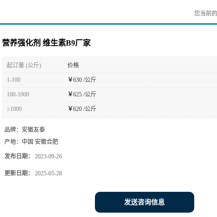
您当前
营养强化剂 维生素B9厂家
起订量 (公斤)
价格
1-100
￥
630 /公斤
100-1000
￥
625 /公斤
≥1000
￥
620 /公斤
品牌：
安徽友泰
产地：
中国 安徽合肥
发布日期：
2023-09-26
更新日期：
2025-05-28
发送咨询信息