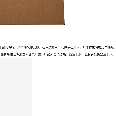
量十分丰富而得名，又名蝶酰谷氨酸。在自然界中有几种存在形式，其母体化合物是由蝶啶
叶酸的生物活性形式为四氢叶酸。叶酸为黄色结晶，微溶于水，但其钠盐极易溶于水。