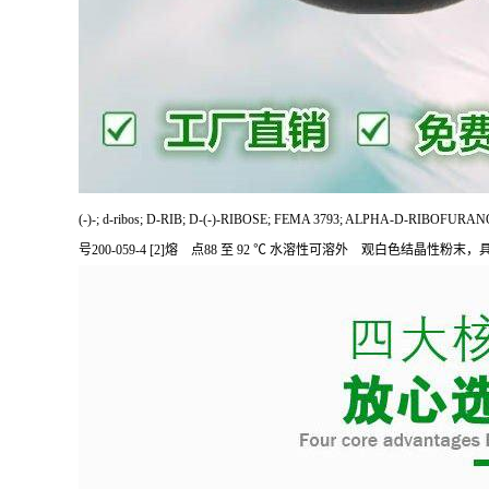
(-)-; d-ribos; D-RIB; D-(-)-RIBOSE; FEMA 3793; ALP
号200-059-4 [2]熔 点88 至 92 ℃ 水溶性可溶外 观白色结晶性粉