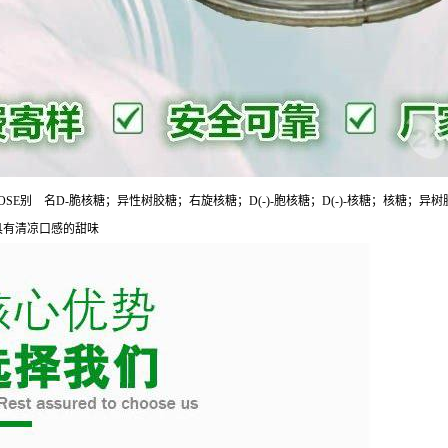
HA-D-RIBOFURANOSE别 名D-脆核糖；异性树胶糖；右旋核糖；D(-)-胞核糖；D(-)-核糖；核糖；异树
末，具有清凉口感的甜味