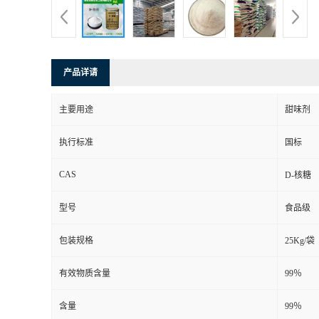
产品详请
主要用途
甜味剂
执行标准
国标
CAS
D-核糖
型号
食品级
包装规格
25Kg/袋
有效物质含量
99％
含量
99％