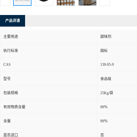
产品详请
主要用途
甜味剂
执行标准
国标
CAS
139-05-9
型号
食品级
包装规格
25Kg/袋
有效物质含量
99％
含量
99％
是否进口
否