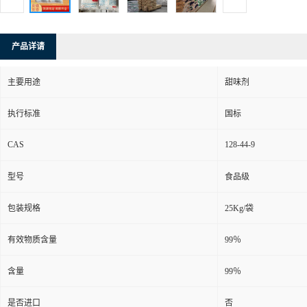
产品详请
主要用途
甜味剂
执行标准
国标
CAS
128-44-9
型号
食品级
包装规格
25Kg/袋
有效物质含量
99％
含量
99％
是否进口
否