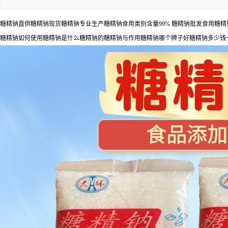
糖精钠直供糖精钠现货糖精钠专业生产糖精钠食用类别含量99% 糖精钠批发食用糖
糖精钠如何使用糖精钠是什么糖精钠的糖精钠与作用糖精钠哪个牌子好糖精钠多少钱