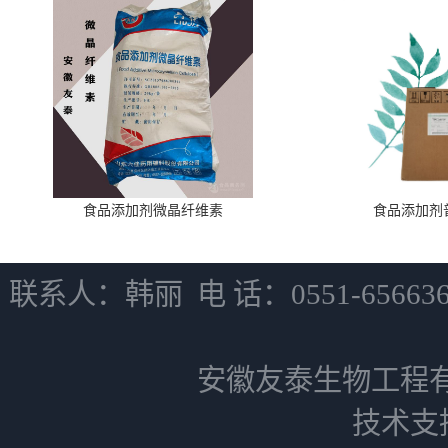
食品添加剂微晶纤维素
食品添加剂
联系人：韩丽 电 话：0551-6566
安徽友泰生物工程
技术支