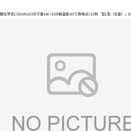
酸化学式C5H10N2O3分子量146.145分解温度185℃等电点5.65构 型L型（左旋）；D型（