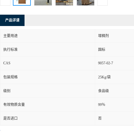
产品详请
主要用途
增稠剂
执行标准
国标
CAS
9057-02-7
包装规格
25Kg/袋
级别
食品级
有效物质含量
99％
是否进口
否