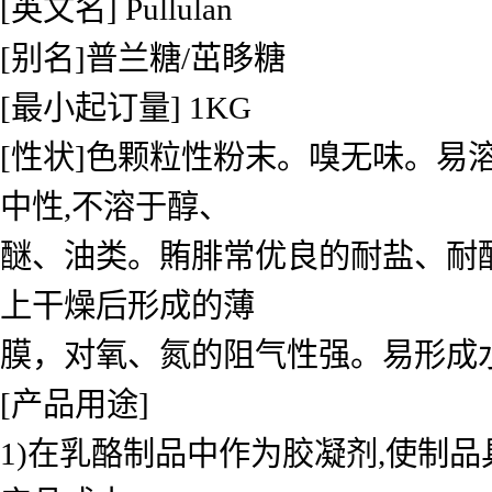
[英文名] Pullulan
[别名]普兰糖/茁眵糖
[最小起订量] 1KG
[性状]色颗粒性粉末。嗅无味。易
中性,不溶于醇、
醚、油类。賄腓常优良的耐盐、耐酸
上干燥后形成的薄
膜，对氧、氮的阻气性强。易形成
[产品用途]
1)在乳酪制品中作为胶凝剂,使制