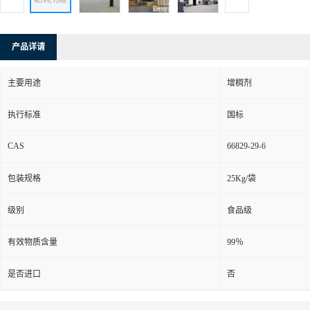
产品详请
主要用途
增稠剂
执行标准
国标
CAS
66829-29-6
包装规格
25Kg/袋
级别
食品级
有效物质含量
99％
是否进口
否