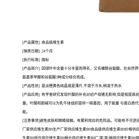
[产品属性] :食品级维生素
[保质日期] :24个月
[执行标准] :国标
[产品简介] :因绿叶中含量十分丰富而得名，又名蝶酰谷氨酸。在自然
氨基苯甲酸和谷氨酸3种成分结合而成。
[产品性状] :是淡橙黄色结晶或是薄片,不溶于冷水,稍溶于热水
[产品应用] :有学者研究发现叶酸的补充对初产母猪无影响,但是极提
量。叶酸和胆碱可以为乳牛体组织提供一碳基团，用于能量 与蛋白质代
能。
[注意事项]避免皮肤和眼睛接触。有累积效应的危险品。可能有不可逆
厂家供应维生素B9生产厂家供应维生素B9食品级供应维生素B9价格供
生素B9供应供应维生素B9报价供应维生素B9厂/家/直/销供应维生素B