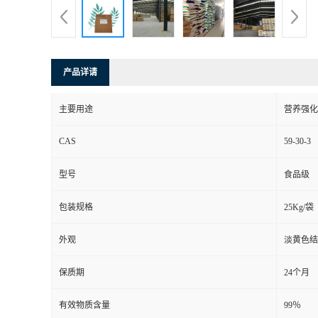
产品详请
主要用途
营养强化
CAS
59-30-3
型号
食品级
包装规格
25Kg/袋
外观
淡黄色结
保质期
24个月
有效物质含量
99％