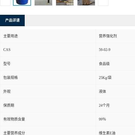
产品详请
主要用途
营养强化剂
CAS
59-02-9
型号
食品级
包装规格
25Kg/袋
外观
液体
保质期
24个月
有效物质含量
99％
主要营养成分
维生素E油