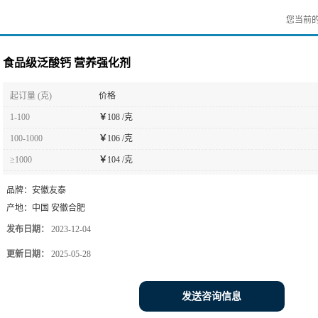
您当前
食品级泛酸钙 营养强化剂
起订量 (克)
价格
1-100
￥
108 /克
100-1000
￥
106 /克
≥1000
￥
104 /克
品牌：
安徽友泰
产地：
中国 安徽合肥
发布日期：
2023-12-04
更新日期：
2025-05-28
发送咨询信息