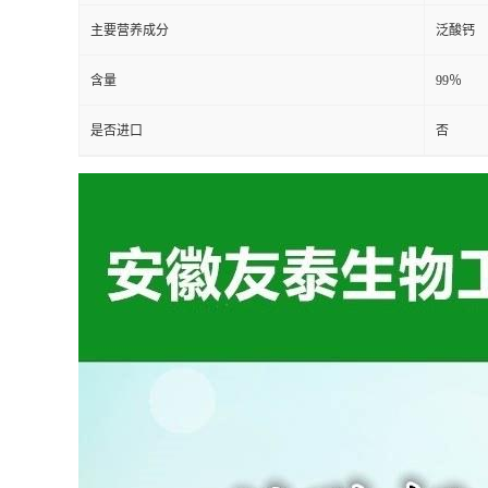
主要营养成分
泛酸钙
含量
99％
是否进口
否