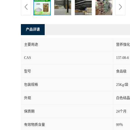
产品详请
主要用途
营养强化
CAS
137-08-6
型号
食品级
包装规格
25Kg/袋
外观
白色结晶
保质期
24个月
有效物质含量
99％