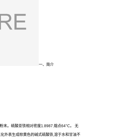
一、简介
硫酸亚铁相对密度1.8987.熔点64°C。 无
氧化外表生成棕黄色的碱式硫酸铁,溶于水和甘油不