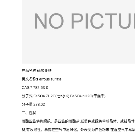
产品名称:硫酸亚铁
英文名称:Ferrous sulfate
CAS:7 782-63-0
分子式:FeSO4.7H2O(七z水K) FeSO4.nH2O(干燥品)
分子量:278.02
二、性状
硫酸亚铁俗称绿矾，是亚铁的硫酸盐,跃蓝色或绿色单斜晶体，或结晶性粉末。
臭,有收敛性。暴露在空气中易风化，外表变为白色粉末,在湿空气中易