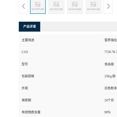
产品详请
主要用途
营养强化
CAS
7720-78-
型号
食品级
包装规格
25Kg/袋
外观
白色粉末
保质期
24个月
有效物质含量
99％