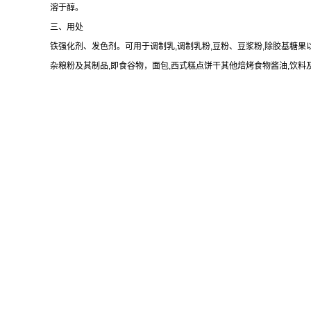
溶于醇。
三、用处
铁强化剂、发色剂。可用于调制乳,调制乳粉,豆粉、豆浆粉,除胶基糖果
杂粮粉及其制品,即食谷物，面包,西式糕点饼干其他焙烤食物酱油,饮料及固体