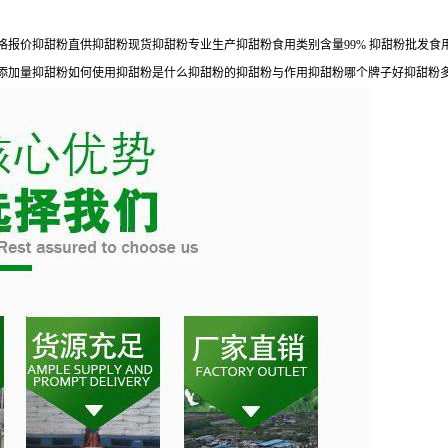
格报价抑甜粉直供抑甜粉现货抑甜粉专业生产抑甜粉食用类别含量99% 抑甜粉批发
添加量抑甜粉如何使用抑甜粉是什么抑甜粉的抑甜粉与作用抑甜粉哪个牌子好抑甜粉