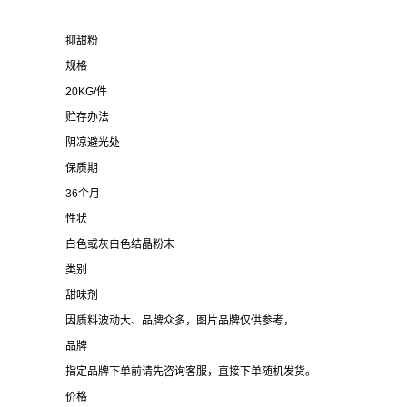
抑甜粉
规格
20KG/件
贮存办法
阴凉避光处
保质期
36个月
性状
白色或灰白色结晶粉末
类别
甜味剂
因质料波动大、品牌众多，图片品牌仅供参考，
品牌
指定品牌下单前请先咨询客服，直接下单随机发货。
价格