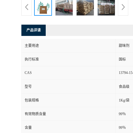
产品详请
主要用途
甜味剂
执行标准
国标
CAS
13794-15
型号
食品级
包装规格
1Kg/袋
有效物质含量
99％
含量
99％