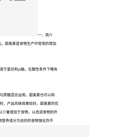
一、简介
盐。甜美素是食物生产中常用的增加
溶于氯仿和yi醚。在酸性条件下略有
或与蔗糖混合运用。甜美素也可以和
1时，产品风味效果较好。甜美素的优
以少量增加于食物，以改进食物的外
食物营养成分为目的的食物强化剂不