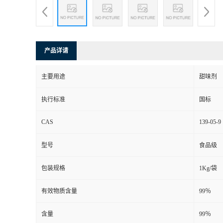
产品详请
主要用途
甜味剂
执行标准
国标
CAS
139-05-9
型号
食品级
包装规格
1Kg/袋
有效物质含量
99％
含量
99％