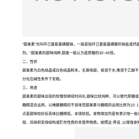
“甜美素”也叫环己基氨基磺酸钠，一般是指环己基氨基磺酸的钠盐或钙
剂。“甜美素的甜味纯粹,甜度一般认为是蔗糖的30~40倍。
二、性状
甜美素为白色结晶或白色结晶粉末，无臭味甜，易溶于水,难溶于乙醇不
分化在碱性条件下安稳。
三、用途
甜美素的甜味出现的较慢但继续时间长,甜味比较纯粹，可以替代蔗糖
糖精混合运用，以掩蔽糖精的不良味觉甜美素与糖精的运用比例为10: 
点是甜味较好后苦味比糖精低，本钱较低。食物增加剂是有意识地一般
观、风味和安排结构或贮存性质的非营养物质。按照这-界说 ,以增强