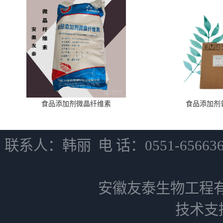
食品添加剂微晶纤维素
食品添加剂
联系人：韩丽 电 话：0551-6566
安徽友泰生物工程
技术支