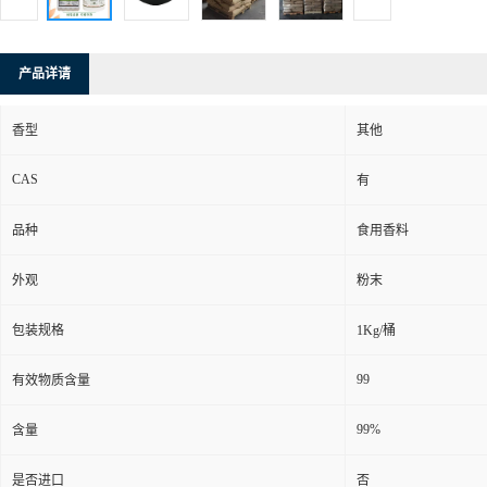
产品详请
香型
其他
CAS
有
品种
食用香料
外观
粉末
包装规格
1Kg/桶
99
有效物质含量
99%
含量
是否进口
否