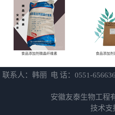
食品添加剂微晶纤维素
食品添加剂
联系人：韩丽 电 话：0551-6566
安徽友泰生物工程
技术支