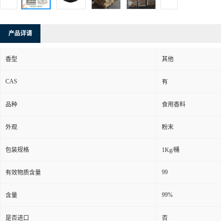
产品详请
香型
其他
CAS
有
品种
食用香料
外观
粉末
包装规格
1Kg/桶
99
有效物质含量
99%
含量
是否进口
否