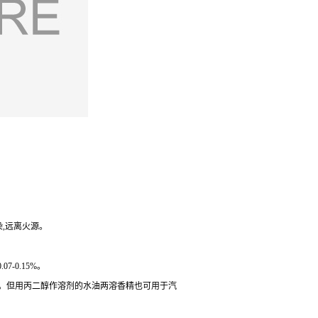
染,远离火源。
-0.15%。
左右。但用丙二醇作溶剂的水油两溶香精也可用于汽