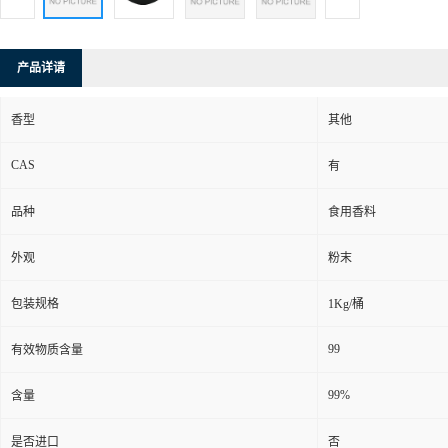
产品详请
香型
其他
CAS
有
品种
食用香料
外观
粉末
包装规格
1Kg/桶
99
有效物质含量
99%
含量
是否进口
否