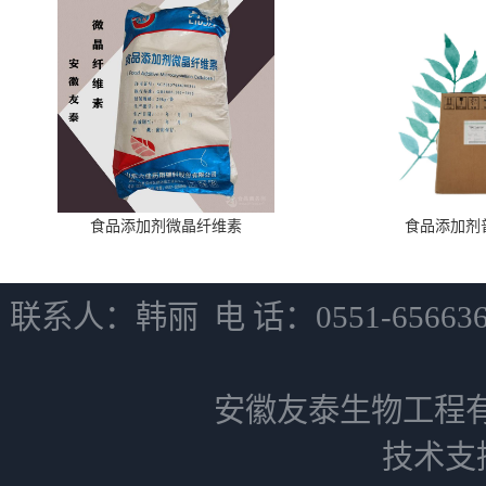
食品添加剂微晶纤维素
食品添加剂
联系人：韩丽 电 话：0551-6566
安徽友泰生物工程
技术支