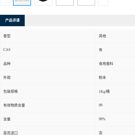
产品详请
香型
其他
CAS
有
品种
食用香料
外观
粉末
包装规格
1Kg/桶
99
有效物质含量
99%
含量
是否进口
否