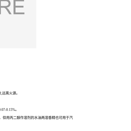
染,远离火源。
-0.15%。
左右。但用丙二醇作溶剂的水油两溶香精也可用于汽