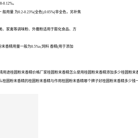
0.12%。
为0.2-0.23%(全色),0.05%(非全色，另补焦
菜类、家禽等调味粉、外撒粉适用于膨化食品、方
粉末香精用量一般为0.5%o,饲料 香精(用于添加
末香精用途桂圆粉末香精价格厂家桂圆粉末香精怎么使用桂圆粉末香精添加多少桂圆粉
么桂圆粉末香精的桂圆粉末香精与作用桂圆粉末香精哪个牌子好桂圆粉末香精多少钱